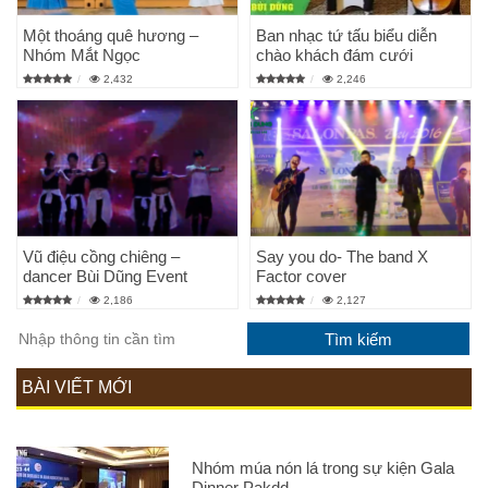
Một thoáng quê hương –
Ban nhạc tứ tấu biểu diễn
Nhóm Mắt Ngọc
chào khách đám cưới
2,432
2,246
Vũ điệu cồng chiêng –
Say you do- The band X
dancer Bùi Dũng Event
Factor cover
2,186
2,127
BÀI VIẾT MỚI
Nhóm múa nón lá trong sự kiện Gala
Dinner Pakdd