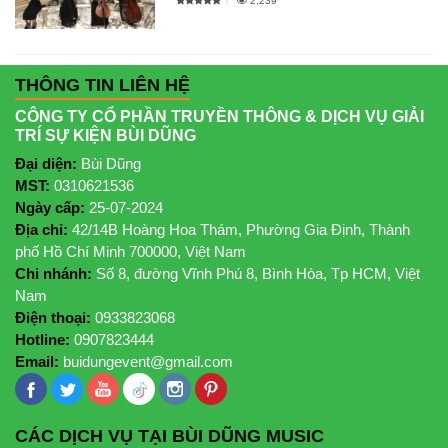
2,239
THÔNG TIN LIÊN HỆ
CÔNG TY CỔ PHẦN TRUYỀN THÔNG & DỊCH VỤ GIẢI
TRÍ SỰ KIỆN BÙI DŨNG
Đại diện:
Bùi Dũng
MST:
0310621536
Ngày cấp:
25-07-2024
Địa chỉ:
42/14B Hoàng Hoa Thám, Phường Gia Định, Thành
phố Hồ Chí Minh 700000, Việt Nam
Chi nhánh:
Số 8, đường Vĩnh Phú 8, Bình Hòa, Tp HCM, Việt
Nam
Điện thoại:
0933823068
Hotline:
0907823444
Email:
buidungevent@gmail.com
CÁC DỊCH VỤ TẠI BÙI DŨNG MUSIC