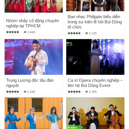
Ban nhạc Philippin biểu diễn
Nhóm nhảy cổ động chuyên
trong sự kiện lễ hội Bùi Dũng
nghiệp tại TPHCM
tổ chức
2,846
2,135
Trung Lương độc tấu đàn
Ca sĩ Opera chuyên nghiệp –
nguyệt
liên hệ Bùi Dũng Event
2,346
2,265