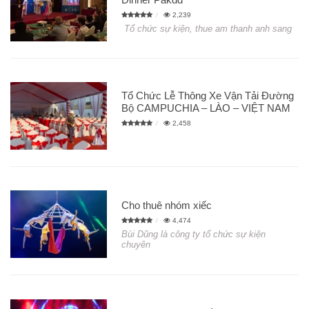
2,239
Tổ chức sự kiện, thue am thanh anh sang
Tổ Chức Lễ Thông Xe Vận Tải Đường
Bộ CAMPUCHIA – LÀO – VIỆT NAM
2,458
Cho thuê nhóm xiếc
4,474
Bùi Dũng là công ty tổ chức sự kiện
chuyên