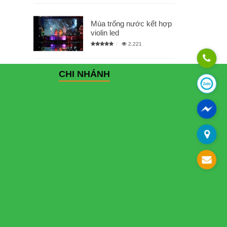
Múa trống nước kết hợp
violin led
2,221
CHI NHÁNH