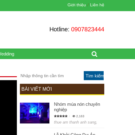
Giới thiệu
Liên hệ
Hotline:
0907823444
Wedding
BÀI VIẾT MỚI
Nhóm múa nón chuyên
nghiệp
2,163
thue am thanh anh sang,
Lễ Khởi Công Dự Án