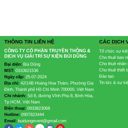
THÔNG TIN LIÊN HỆ
CÁC DỊCH 
CÔNG TY CỔ PHẦN TRUYỀN THÔNG &
Tổ chức sự ki
DỊCH VỤ GIẢI TRÍ SỰ KIỆN BÙI DŨNG
Cho thuê ban 
Cho thuê nhân 
Đại diện:
Bùi Dũng
Cho thuê thiết 
MST:
0310621536
Đào tạo
Ngày cấp:
25-07-2024
Tin tức & sự ki
Địa chỉ:
42/14B Hoàng Hoa Thám, Phường Gia
Định, Thành phố Hồ Chí Minh 700000, Việt Nam
Chi nhánh:
Số 8, đường Vĩnh Phú 8, Bình Hòa,
Tp HCM, Việt Nam
Điện thoại:
0933823068
Hotline:
0907823444
Email:
buidungevent@gmail.com