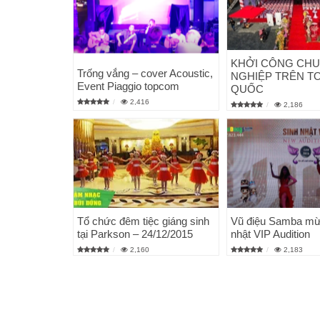
KHỞI CÔNG CH
Trống vắng – cover Acoustic,
NGHIỆP TRÊN T
Event Piaggio topcom
QUỐC
2,416
2,186
Tổ chức đêm tiệc giáng sinh
Vũ điệu Samba mừ
tại Parkson – 24/12/2015
nhật VIP Audition
2,160
2,183