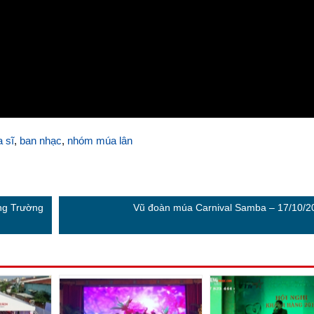
a sĩ
,
ban nhạc
,
nhóm múa lân
ống Trường
Vũ đoàn múa Carnival Samba – 17/10/2