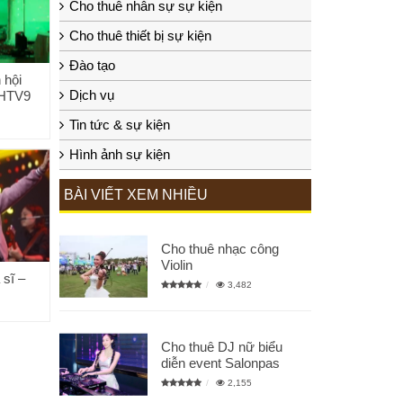
Cho thuê nhân sự sự kiện
Cho thuê thiết bị sự kiện
Đào tạo
 hội
Dịch vụ
 HTV9
Tin tức & sự kiện
Hình ảnh sự kiện
BÀI VIẾT XEM NHIỀU
Cho thuê nhạc công
Violin
 sĩ –
3,482
Cho thuê DJ nữ biểu
diễn event Salonpas
2,155