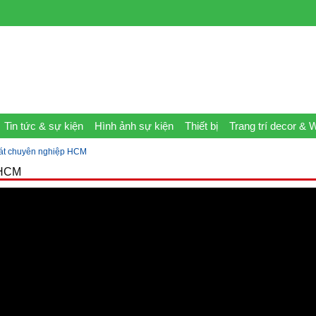
Tin tức & sự kiện
Hình ảnh sự kiện
Thiết bị
Trang trí decor & 
át chuyên nghiệp HCM
 HCM