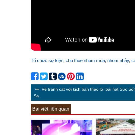
Tổ chức sự kiện
,
cho thuê nhóm múa
,
nhóm nhảy
,
c
Vẽ tranh cát với kịch bản theo lời bài hát Sức S
Sa
Bài viết liên quan