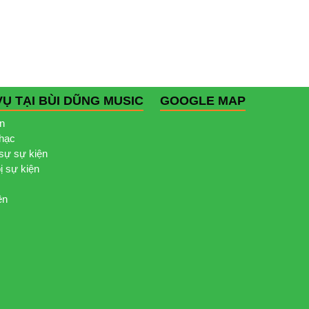
VỤ TẠI BÙI DŨNG MUSIC
GOOGLE MAP
ện
nhạc
sự sự kiện
bị sự kiện
ện