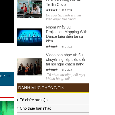
Trellia Cove
1,263
Bộ sưu tập hình ảnh sự
kiện được Bùi Dũng
Nhóm nhảy 3D
Projiection Mapping With
Dance biểu diễn tại sự
kiện
2,302
Video ban nhạc tứ tấu
chuyên nghiệp biểu diễn
tại hội nghị khách hàng
2,203
Tổ chức sự kiện, hội nghị
017
khách hàng, hội
DANH MỤC THÔNG TIN
Tổ chức sự kiện
Cho thuê ban nhạc