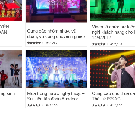
UYÊN
Video tổ chức sự kiện
Cung cấp nhóm nhảy, vũ
OÀN
nghị khách hàng cho
đoàn, vũ công chuyên nghiệp
14/4/2017
2,267
2,104
ng sinh
Múa trống nước nghệ thuật –
Cung cấp cho thuê ca
Sự kiện tập đoàn Ausdoor
Thái tử ISSAC
2,150
2,200