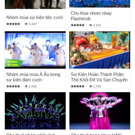
Cho thue nhom nhay
Nhóm múa sự kiện tiệc cưới
Flashmob
2,247
2,237
Nhóm múa múa Á Âu trong
Sự Kiện Hoàn Thành Phần
sự kiện đám cưới
Thô Khối Đế Và Sàn Chuyển
2,240
1,752