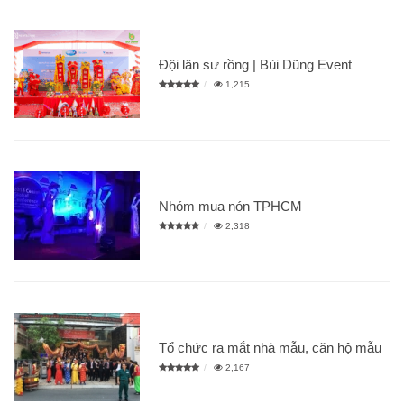
Đội lân sư rồng | Bùi Dũng Event
1,215
Nhóm mua nón TPHCM
2,318
Tổ chức ra mắt nhà mẫu, căn hộ mẫu
2,167