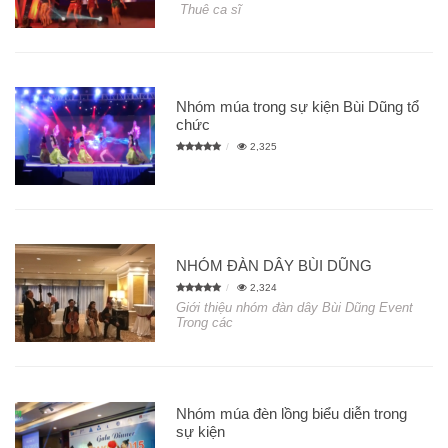
Thuê ca sĩ
Nhóm múa trong sự kiện Bùi Dũng tổ
chức
2,325
NHÓM ĐÀN DÂY BÙI DŨNG
2,324
Giới thiệu nhóm đàn dây Bùi Dũng Event
Trong các
Nhóm múa đèn lồng biểu diễn trong
sự kiện