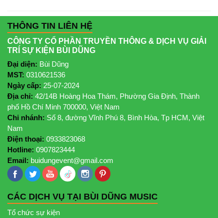
THÔNG TIN LIÊN HỆ
CÔNG TY CỔ PHẦN TRUYỀN THÔNG & DỊCH VỤ GIẢI
TRÍ SỰ KIỆN BÙI DŨNG
Đại diện:
Bùi Dũng
MST:
0310621536
Ngày cấp:
25-07-2024
Địa chỉ:
42/14B Hoàng Hoa Thám, Phường Gia Định, Thành
phố Hồ Chí Minh 700000, Việt Nam
Chi nhánh:
Số 8, đường Vĩnh Phú 8, Bình Hòa, Tp HCM, Việt
Nam
Điện thoại:
0933823068
Hotline:
0907823444
Email:
buidungevent@gmail.com
CÁC DỊCH VỤ TẠI BÙI DŨNG MUSIC
Tổ chức sự kiện