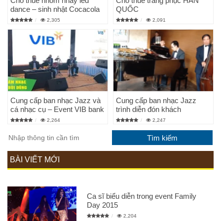
Cho thuê nhóm nhảy led
Cho thuê trang phục HÀN
dance – sinh nhật Cocacola
QUỐC
2,305
2,091
Cung cấp ban nhạc Jazz và
Cung cấp ban nhạc Jazz
cá nhạc cụ – Event VIB bank
trình diễn đón khách
2,264
2,247
BÀI VIẾT MỚI
Ca sĩ biểu diễn trong event Family
Day 2015
2,204