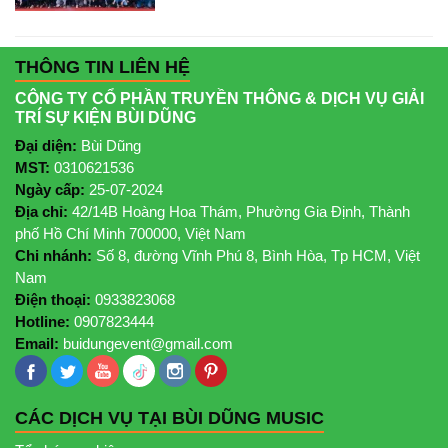
THÔNG TIN LIÊN HỆ
CÔNG TY CỔ PHẦN TRUYỀN THÔNG & DỊCH VỤ GIẢI
TRÍ SỰ KIỆN BÙI DŨNG
Đại diện:
Bùi Dũng
MST:
0310621536
Ngày cấp:
25-07-2024
Địa chỉ:
42/14B Hoàng Hoa Thám, Phường Gia Định, Thành
phố Hồ Chí Minh 700000, Việt Nam
Chi nhánh:
Số 8, đường Vĩnh Phú 8, Bình Hòa, Tp HCM, Việt
Nam
Điện thoại:
0933823068
Hotline:
0907823444
Email:
buidungevent@gmail.com
CÁC DỊCH VỤ TẠI BÙI DŨNG MUSIC