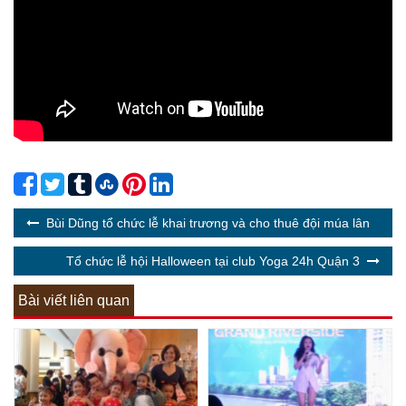
Bùi Dũng tổ chức lễ khai trương và cho thuê đội múa lân
Tổ chức lễ hội Halloween tại club Yoga 24h Quận 3
Bài viết liên quan