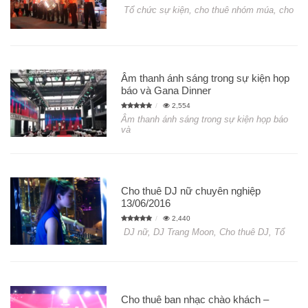
Tổ chức sự kiện, cho thuê nhóm múa, cho
Âm thanh ánh sáng trong sự kiện họp
báo và Gana Dinner
2,554
Âm thanh ánh sáng trong sự kiện họp báo
và
Cho thuê DJ nữ chuyên nghiệp
13/06/2016
2,440
DJ nữ, DJ Trang Moon, Cho thuê DJ, Tổ
Cho thuê ban nhạc chào khách –