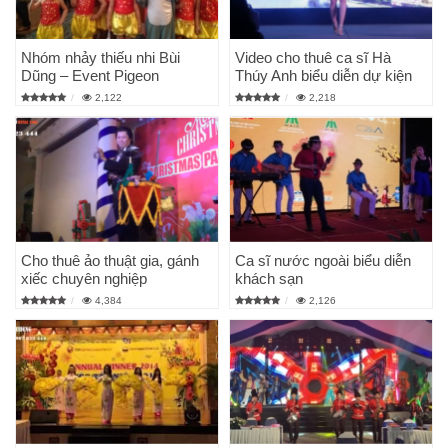
Nhóm nhảy thiếu nhi Bùi
Video cho thuê ca sĩ Hà
Dũng – Event Pigeon
Thúy Anh biểu diễn dự kiện
2,122
2,218
Cho thuê ảo thuật gia, gánh
Ca sĩ nước ngoài biểu diễn
xiếc chuyên nghiệp
khách sạn
4,384
2,126