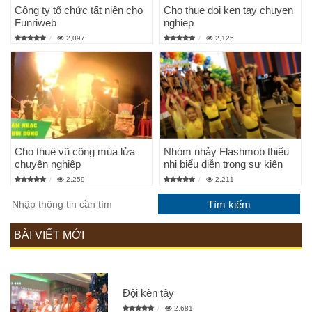
Công ty tổ chức tất niên cho
Cho thue doi ken tay chuyen
Funriweb
nghiep
2,097
2,125
Cho thuê vũ công múa lửa
Nhóm nhảy Flashmob thiếu
chuyên nghiệp
nhi biểu diễn trong sự kiện
2,259
2,211
BÀI VIẾT MỚI
Đội kèn tây
2,681