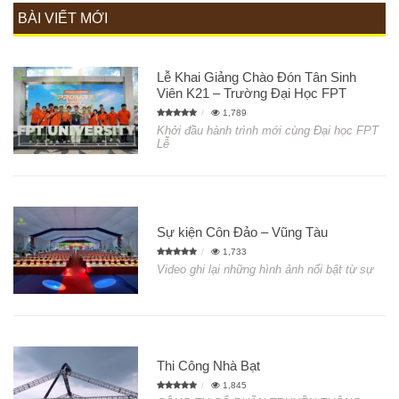
BÀI VIẾT MỚI
Lễ Khai Giảng Chào Đón Tân Sinh
Viên K21 – Trường Đại Học FPT
1,789
Khởi đầu hành trình mới cùng Đại học FPT
Lễ
Sự kiện Côn Đảo – Vũng Tàu
1,733
Video ghi lại những hình ảnh nổi bật từ sự
Thi Công Nhà Bạt
1,845