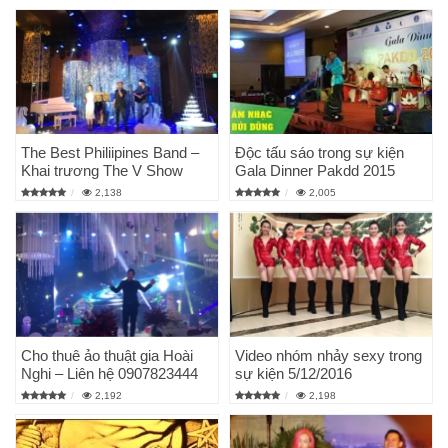
The Best Philiipines Band –
Độc tấu sáo trong sự kiện
Khai trương The V Show
Gala Dinner Pakdd 2015
2,138
2,005
Cho thuê ảo thuật gia Hoài
Video nhóm nhảy sexy trong
Nghi – Liên hệ 0907823444
sự kiện 5/12/2016
2,192
2,198