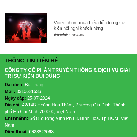
Video nhóm múa biểu diễn trong sự
kiện hội nghị khách hàng
2,268
THÔNG TIN LIÊN HỆ
CÔNG TY CỔ PHẦN TRUYỀN THÔNG & DỊCH VỤ GIẢI
TRÍ SỰ KIỆN BÙI DŨNG
Đại diện:
Bùi Dũng
MST:
0310621536
Ngày cấp:
25-07-2024
Địa chỉ:
42/14B Hoàng Hoa Thám, Phường Gia Định, Thành
phố Hồ Chí Minh 700000, Việt Nam
Chi nhánh:
Số 8, đường Vĩnh Phú 8, Bình Hòa, Tp HCM, Việt
Nam
Điện thoại:
0933823068