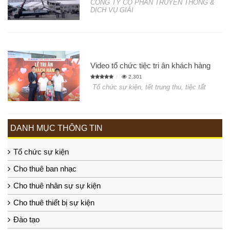
CÔNG TY CỔ PHẦN TRUYỀN THÔNG &
DỊCH VỤ GIẢI
Video tổ chức tiệc tri ân khách hàng
2,301
Tổ chức sự kiện, tết trung thu, tiệc tất
DANH MỤC THÔNG TIN
Tổ chức sự kiện
Cho thuê ban nhạc
Cho thuê nhân sự sự kiện
Cho thuê thiết bị sự kiện
Đào tạo