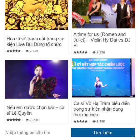
A time for us (Romeo and
Họa sĩ vẽ tranh cát trong sự
Juliet) – Violin Hy Đạt vs DJ
kiện Live Bùi Dũng tổ chức
Bi
2,213
2,256
Ca sĩ Võ Hạ Trâm biểu diễn
Nếu em được chọn lựa – ca
trong sự kiện nhận dạng
sĩ Lệ Quyên
thương hiệu
2,296
2,498